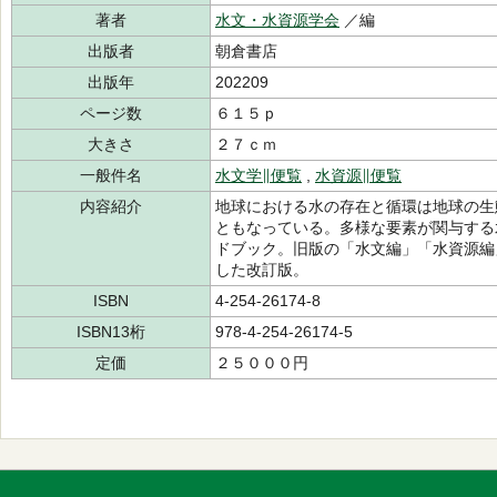
著者
水文・水資源学会
／編
出版者
朝倉書店
出版年
202209
ページ数
６１５ｐ
大きさ
２７ｃｍ
一般件名
水文学∥便覧
,
水資源∥便覧
内容紹介
地球における水の存在と循環は地球の生
ともなっている。多様な要素が関与する
ドブック。旧版の「水文編」「水資源編
した改訂版。
ISBN
4-254-26174-8
ISBN13桁
978-4-254-26174-5
定価
２５０００円