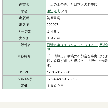
副書名
『坂の上の雲』と日本人の歴史観
著者
渡辺延志
／著
出版者
筑摩書房
出版年
202207
ページ数
２４９ｐ
大きさ
１９ｃｍ
一般件名
日清戦争（１８９４～１８９５）∥歴史
観
内容紹介
『日清戦史』草稿の不都合な事実はなぜ
戦史改竄が遺した禍根と、『坂の上の雲
す。
ISBN
4-480-01750-X
ISBN13桁
978-4-480-01750-5
定価
１６００円