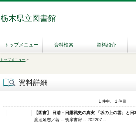
栃木県立図書館
トップメニュー
資料検索
資料紹介
トップメニュー
>
資料詳細
1 件中、 1 件目
【図書】 日清・日露戦史の真実 『坂の上の雲』と日
渡辺延志／著 -- 筑摩書房 -- 202207 --