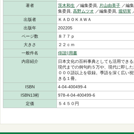
著者
茨木和生
／編集委員,
片山由美子
／編集
集委員,
高野ムツオ
／編集委員,
堀切実
出版者
ＫＡＤＯＫＡＷＡ
出版年
202205
ページ数
８７７ｐ
大きさ
２２ｃｍ
一般件名
俳諧∥用書
内容紹介
日本文化の百科事典としても活用できる
現代までの例句約５万や、現代に即した
０００語以上を収録。季語を深く広い視
きる１冊。
ISBN
4-04-400499-4
ISBN13桁
978-4-04-400499-6
定価
５４５０円