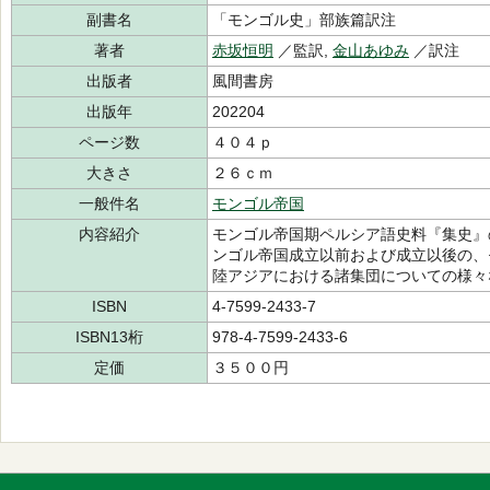
副書名
「モンゴル史」部族篇訳注
著者
赤坂恒明
／監訳,
金山あゆみ
／訳注
出版者
風間書房
出版年
202204
ページ数
４０４ｐ
大きさ
２６ｃｍ
一般件名
モンゴル帝国
内容紹介
モンゴル帝国期ペルシア語史料『集史』
ンゴル帝国成立以前および成立以後の、
陸アジアにおける諸集団についての様々
ISBN
4-7599-2433-7
ISBN13桁
978-4-7599-2433-6
定価
３５００円