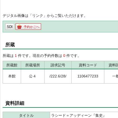
デジタル画像は「リンク」からご覧いただけます。
SDI
予約かごへ
所蔵
所蔵は
1
件です。現在の予約件数は
0
件です。
所蔵館
所蔵場所
請求記号
資料コード
資料
本館
公４
/222.6/28/
1106477233
一
資料詳細
タイトル
ラシード＝アッディーン『集史』