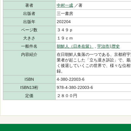
著者
中村一成
／著
出版者
三一書房
出版年
202204
ページ数
３４９ｐ
大きさ
１９ｃｍ
一般件名
朝鮮人（日本在留）
,
宇治市∥歴史
内容紹介
在日朝鮮人集落の一つである、京都府宇
業者が起こした「立ち退き訴訟」で、最
く後退していくこの世界で、様々な位相
録。
ISBN
4-380-22003-6
ISBN13桁
978-4-380-22003-6
定価
２８００円