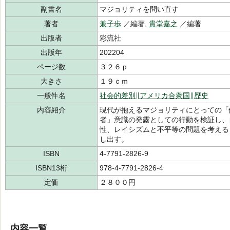
副書名
マジョリティを問い直す
著者
兼子歩
／編著,
貴堂嘉之
／編著
出版者
彩流社
出版年
202204
ページ数
３２６ｐ
大きさ
１９ｃｍ
一般件名
社会的差別∥アメリカ合衆国∥歴史
内容紹介
現代が抱えるマジョリティにとっての「
者」意識の発露としての行動を検証し、
性、レイシズムと不平等の問題を考える
し出す。
ISBN
4-7791-2826-9
ISBN13桁
978-4-7791-2826-4
定価
２８００円
内容一覧