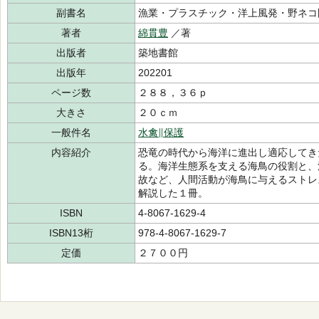
副書名
漁業・プラスチック・洋上風発・野ネコ
著者
綿貫豊
／著
出版者
築地書館
出版年
202201
ページ数
２８８，３６ｐ
大きさ
２０ｃｍ
一般件名
水禽∥保護
内容紹介
恐竜の時代から海洋に進出し適応してき
る。海洋生態系を支える海鳥の役割と、
故など、人間活動が海鳥に与えるストレ
解説した１冊。
ISBN
4-8067-1629-4
ISBN13桁
978-4-8067-1629-7
定価
２７００円