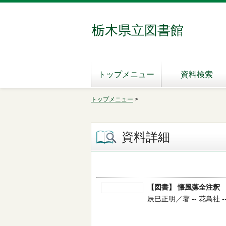
栃木県立図書館
トップメニュー
資料検索
トップメニュー
>
資料詳細
【図書】 懐風藻全注釈
辰巳正明／著 -- 花鳥社 -- 2