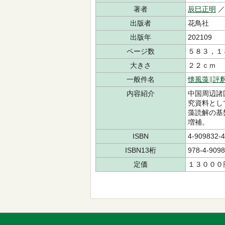
著者
辰巳正明
出版者
花鳥社
出版年
202109
ページ数
５８３，１
大きさ
２２ｃｍ
一般件名
懐風藻∥評
内容紹介
中国周辺諸
究資料とし
藻読解の基
増補。
ISBN
4-909832-4
ISBN13桁
978-4-9098
定価
１３０００