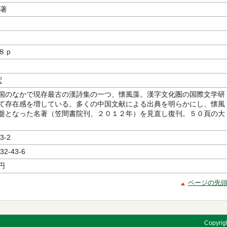
／著
８ｐ
釈
国のなかで現存最古の漢詩集の一つ、懐風藻。漢字文化圏の国際文学研
て存在感を増している。多くの中国文献による出典を明らかにし、懐風
盤となった名著（笠間書院刊、２０１２年）を見直し復刊。５０頁の大
3-2
32-43-6
円
ページの先
Copyrigh