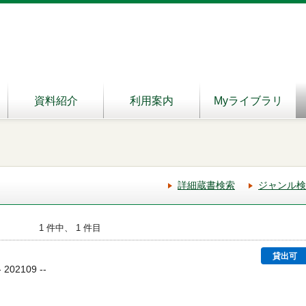
資料紹介
利用案内
Myライブラリ
詳細蔵書検索
ジャンル検
1 件中、 1 件目
貸出可
02109 --