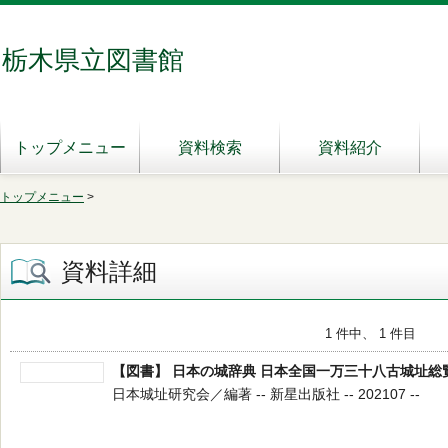
栃木県立図書館
トップメニュー
資料検索
資料紹介
トップメニュー
>
資料詳細
1 件中、 1 件目
【図書】 日本の城辞典 日本全国一万三十八古城址総
日本城址研究会／編著 -- 新星出版社 -- 202107 --