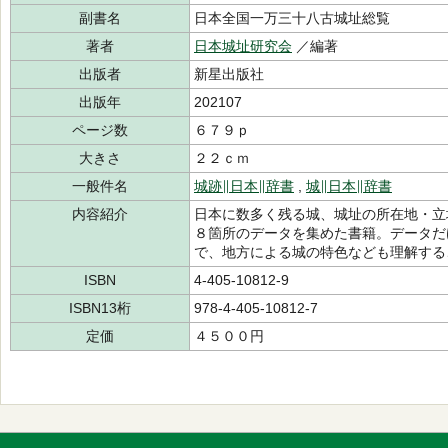
副書名
日本全国一万三十八古城址総覧
著者
日本城址研究会
／編著
出版者
新星出版社
出版年
202107
ページ数
６７９ｐ
大きさ
２２ｃｍ
一般件名
城跡∥日本∥辞書
,
城∥日本∥辞書
内容紹介
日本に数多く残る城、城址の所在地・立
８箇所のデータを集めた書籍。データだ
で、地方による城の特色なども理解する
ISBN
4-405-10812-9
ISBN13桁
978-4-405-10812-7
定価
４５００円