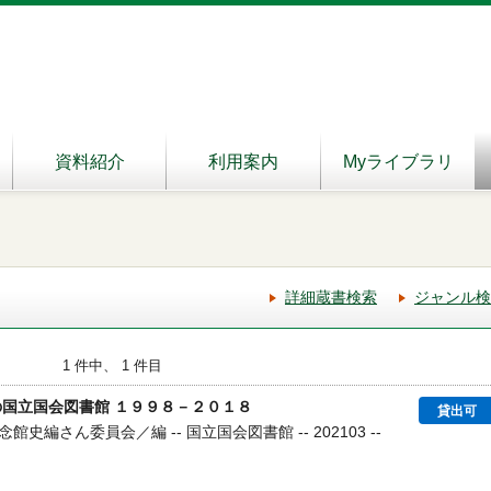
資料紹介
利用案内
Myライブラリ
詳細蔵書検索
ジャンル検
1 件中、 1 件目
の国立国会図書館 １９９８－２０１８
貸出可
編さん委員会／編 -- 国立国会図書館 -- 202103 --