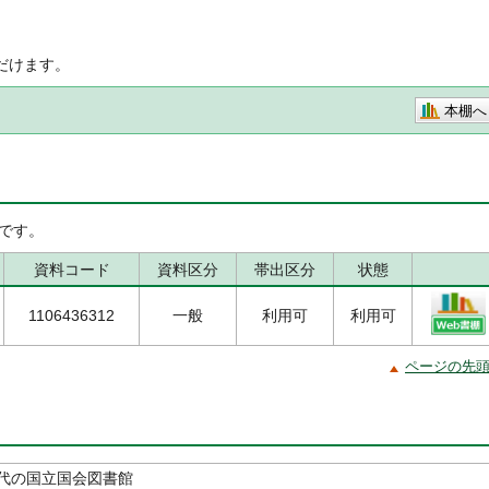
だけます。
本棚へ
です。
資料コード
資料区分
帯出区分
状態
1106436312
一般
利用可
利用可
ページの先
代の国立国会図書館