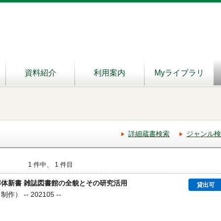
資料紹介
利用案内
Myライブラリ
詳細蔵書検索
ジャンル検
1 件中、 1 件目
解体新書 雑誌図書館の全貌とその研究活用
貸出可
） -- 202105 --