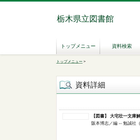
栃木県立図書館
トップメニュー
資料検索
トップメニュー
>
資料詳細
【図書】 大宅壮一文庫
阪本博志／編 -- 勉誠社（制作