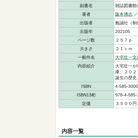
副書名
雑誌図書館
著者
阪本博志
出版者
勉誠社（制
出版年
202105
ページ数
２５７ｐ
大きさ
２１ｃｍ
一般件名
大宅壮一文
内容紹介
大宅壮一が
庫。２０２
誕生の歴史
ISBN
4-585-3000
ISBN13桁
978-4-585-
定価
３５００円
内容一覧