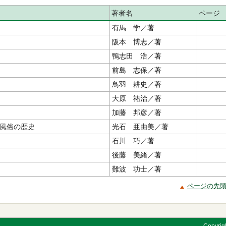
著者名
ページ
有馬 学／著
阪本 博志／著
鴨志田 浩／著
前島 志保／著
鳥羽 耕史／著
大原 祐治／著
加藤 邦彦／著
風俗の歴史
光石 亜由美／著
石川 巧／著
後藤 美緒／著
難波 功士／著
ページの先