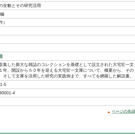
の全貌とその研究活用
／編
作）
庫
収集した膨大な雑誌のコレクションを基礎として設立された大宅壮一文
１年、開設から５０年を迎える大宅壮一文庫について、概要から、その
、そして文庫を活用した研究の実践例まで、すべてを網羅した解説書。
1-5
30001-4
ページの先