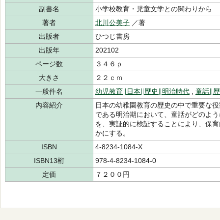
副書名
小学校教育・児童文学との関わりから
著者
北川公美子
／著
出版者
ひつじ書房
出版年
202102
ページ数
３４６ｐ
大きさ
２２ｃｍ
一般件名
幼児教育∥日本∥歴史∥明治時代
,
童話∥
内容紹介
日本の幼稚園教育の歴史の中で重要な役
である明治期において、童話がどのよう
を、実証的に検証することにより、保育
かにする。
ISBN
4-8234-1084-X
ISBN13桁
978-4-8234-1084-0
定価
７２００円