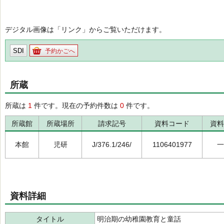
デジタル画像は「リンク」からご覧いただけます。
SDI
予約かごへ
所蔵
所蔵は
1
件です。現在の予約件数は
0
件です。
所蔵館
所蔵場所
請求記号
資料コード
資料
本館
児研
J/376.1/246/
1106401977
一
資料詳細
タイトル
明治期の幼稚園教育と童話