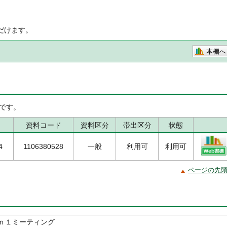
だけます。
本棚へ
です。
資料コード
資料区分
帯出区分
状態
4
1106380528
一般
利用可
利用可
ページの先
ｎ１ミーティング