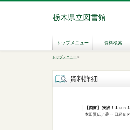
栃木県立図書館
トップメニュー
資料検索
トップメニュー
>
資料詳細
【図書】 実践！１ｏｎ
本田賢広／著 -- 日経ＢＰ日