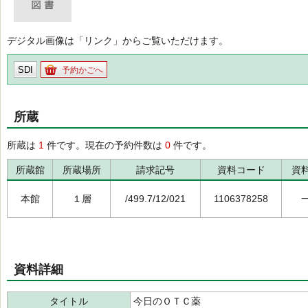
デジタル画像は「リンク」からご覧いただけます。
SDI
予約かごへ
所蔵
所蔵は
1
件です。現在の予約件数は
0
件です。
所蔵館
所蔵場所
請求記号
資料コード
資
本館
１層
/499.7/12/021
1106378258
資料詳細
タイトル
今日のＯＴＣ薬