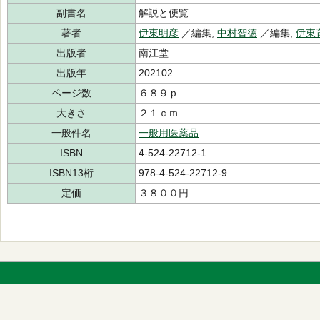
副書名
解説と便覧
著者
伊東明彦
／編集,
中村智徳
／編集,
伊東
出版者
南江堂
出版年
202102
ページ数
６８９ｐ
大きさ
２１ｃｍ
一般件名
一般用医薬品
ISBN
4-524-22712-1
ISBN13桁
978-4-524-22712-9
定価
３８００円