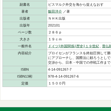
副書名
ビスマルク外交を海から捉えなおす
著者
飯田洋介
／著
出版者
ＮＨＫ出版
出版年
202101
ページ数
２８６ｐ
大きさ
１９ｃｍ
一般件名
ドイツ∥外国関係∥歴史∥１９世紀
,
普仏
内容紹介
プロイセンがフランスを終始圧倒して勝
にアプローチし、国際法に頼ろうとして
交渉から、日本・中国での停戦工作まで
ISBN
4-14-091267-7
ISBN13桁
978-4-14-091267-6
定価
１５００円