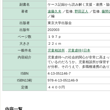
副書名
ケース記録から読み解く支援・連携・協
著者
遠藤久夫
／監修,
野田正人
／監修,
藤間
／編
出版者
東京大学出版会
出版年
202003
ページ数
１９７ｐ
大きさ
２２ｃｍ
一般件名
児童相談所
,
児童虐待∥日本
内容紹介
児童虐待への社会的関心が非常に高まっ
ているのだろうか。児童相談所が保管す
が分析。そのうえで、多職種連携のあり
ISBN
4-13-051146-7
ISBN13桁
978-4-13-051146-9
定価
４４００円
内容一覧