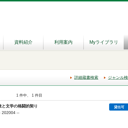
資料紹介
利用案内
Myライブラリ
詳細蔵書検索
ジャンル検
1 件中、 1 件目
宗教と文学の格闘的契り
貸出可
02004 --