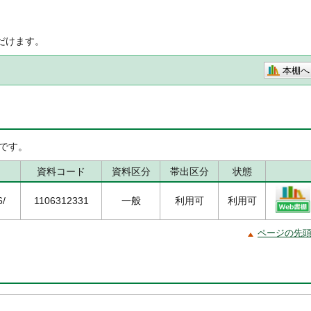
だけます。
本棚へ
です。
資料コード
資料区分
帯出区分
状態
6/
1106312331
一般
利用可
利用可
ページの先