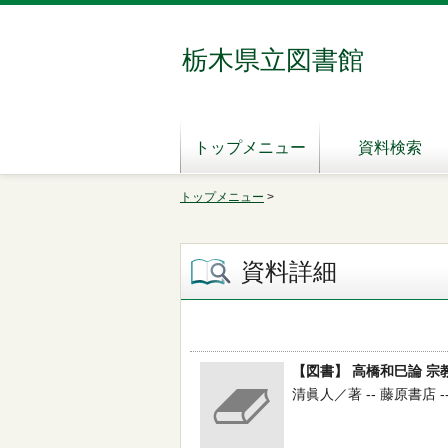
栃木県立図書館
トップメニュー
資料検索
トップメニュー
>
資料詳細
【図書】 高橋和巳論 
清眞人／著 -- 藤原書店 -- 2