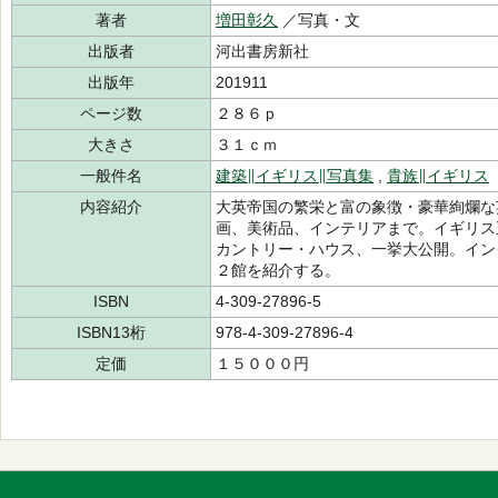
著者
増田彰久
／写真・文
出版者
河出書房新社
出版年
201911
ページ数
２８６ｐ
大きさ
３１ｃｍ
一般件名
建築∥イギリス∥写真集
,
貴族∥イギリス
内容紹介
大英帝国の繁栄と富の象徴・豪華絢爛な
画、美術品、インテリアまで。イギリス
カントリー・ハウス、一挙大公開。イン
２館を紹介する。
ISBN
4-309-27896-5
ISBN13桁
978-4-309-27896-4
定価
１５０００円