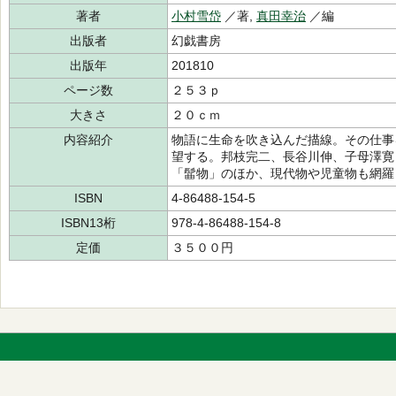
著者
小村雪岱
／著,
真田幸治
／編
出版者
幻戯書房
出版年
201810
ページ数
２５３ｐ
大きさ
２０ｃｍ
内容紹介
物語に生命を吹き込んだ描線。その仕事
望する。邦枝完二、長谷川伸、子母澤寛
「髷物」のほか、現代物や児童物も網羅
ISBN
4-86488-154-5
ISBN13桁
978-4-86488-154-8
定価
３５００円