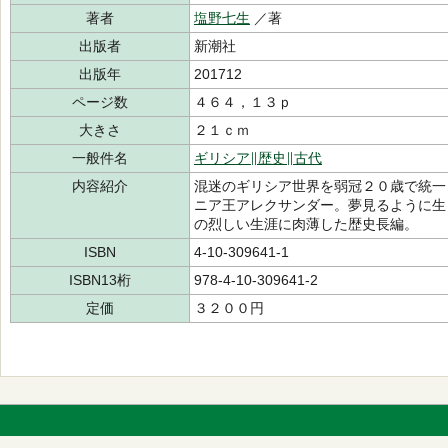
著者
塩野七生
／著
出版者
新潮社
出版年
201712
ページ数
４６４，１３ｐ
大きさ
２１ｃｍ
一般件名
ギリシア∥歴史∥古代
内容紹介
混迷のギリシア世界を弱冠２０歳で統一
ニア王アレクサンダー。夢見るように生
の烈しい生涯に肉薄した歴史長編。
ISBN
4-10-309641-1
ISBN13桁
978-4-10-309641-2
定価
３２００円