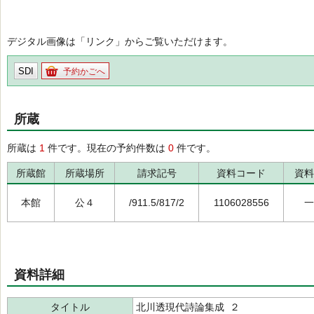
デジタル画像は「リンク」からご覧いただけます。
SDI
予約かごへ
所蔵
所蔵は
1
件です。現在の予約件数は
0
件です。
所蔵館
所蔵場所
請求記号
資料コード
資料
本館
公４
/911.5/817/2
1106028556
一
資料詳細
タイトル
北川透現代詩論集成 ２