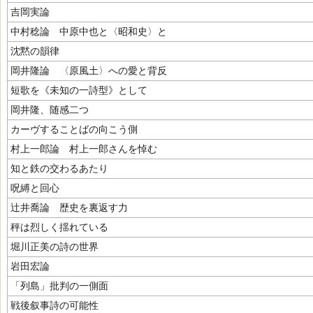
吉岡実論
中村稔論 中原中也と〈昭和史〉と
沈黙の韻律
岡井隆論 〈原風土〉への愛と背反
短歌を《未知の一詩型》として
岡井隆、随感二つ
カーヴすることばの向こう側
村上一郎論 村上一郎さんを悼む
知と鉄の交わるあたり
呪縛と回心
辻井喬論 歴史を裏返す力
秤は烈しく揺れている
堀川正美の詩の世界
岩田宏論
「列島」批判の一側面
戦後叙事詩の可能性