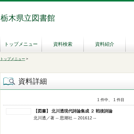
栃木県立図書館
トップメニュー
資料検索
資料紹介
トップメニュー
>
資料詳細
1 件中、 1 件目
【図書】 北川透現代詩論集成 ２ 戦後詩論
北川透／著 -- 思潮社 -- 201612 --