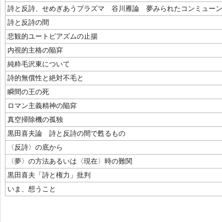
詩と反詩、せめぎあうプラズマ 谷川雁論 夢みられたコンミュー
詩と反詩の間
悲観的ユートピアズムの止揚
内視的主格の陥穽
純粋毛沢東について
詩的無償性と絶対不毛と
瞬間の王の死
ロマン主義精神の陥穽
真空掃除機の孤独
黒田喜夫論 詩と反詩の間で甦るもの
〈反詩〉の底から
〈夢〉の方法あるいは〈現在〉時の難関
黒田喜夫「詩と権力」批判
いま、想うこと