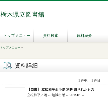
栃木県立図書館
トップメニュー
資料検索
資料紹介
トップメニュー
>
資料詳細
1 件中、 1 件目
【図書】 立松和平全小説 別巻 遺されたもの
立松和平／著 -- 勉誠出版 -- 201501 --