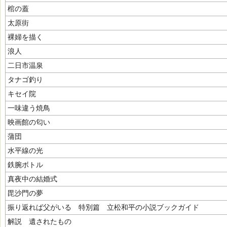
棺の蓋
太原街
裸婦を描く
浪人
二日市温泉
タナゴ釣り
キセイ院
一味違う焼鳥
映画館の匂い
蒲団
水平線の光
鉄腕ボトル
真夜中の結婚式
毘沙門の夢
振り返れば父がいる 特別篇 立松和平の小説ブックガイド
解説 遺されたもの