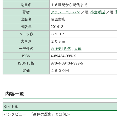
副書名
１６世紀から現代まで
著者
アラン・コルバン
／著,
小倉孝誠
／著,
出版者
藤原書店
出版年
201412
ページ数
３１０ｐ
大きさ
２０ｃｍ
一般件名
西洋史∥近代
,
人体
ISBN
4-89434-999-X
ISBN13桁
978-4-89434-999-5
定価
２６００円
内容一覧
タイトル
インタビュー 『身体の歴史』とは何か