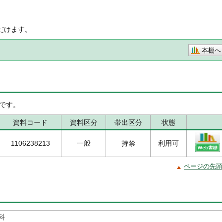
だけます。
本棚へ
です。
資料コード
資料区分
帯出区分
状態
1106238213
一般
持禁
利用可
ページの先
科