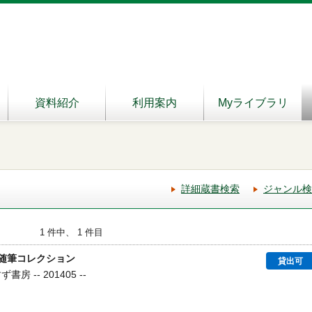
資料紹介
利用案内
Myライブラリ
詳細蔵書検索
ジャンル検
1 件中、 1 件目
 随筆コレクション
貸出可
房 -- 201405 --