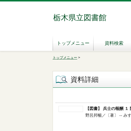
栃木県立図書館
トップメニュー
資料検索
トップメニュー
>
資料詳細
【図書】 兵士の報酬 １
野呂邦暢／〔著〕 -- みすず書