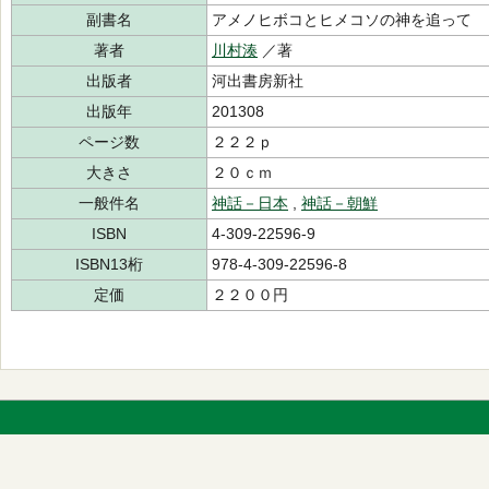
副書名
アメノヒボコとヒメコソの神を追って
著者
川村湊
／著
出版者
河出書房新社
出版年
201308
ページ数
２２２ｐ
大きさ
２０ｃｍ
一般件名
神話－日本
,
神話－朝鮮
ISBN
4-309-22596-9
ISBN13桁
978-4-309-22596-8
定価
２２００円