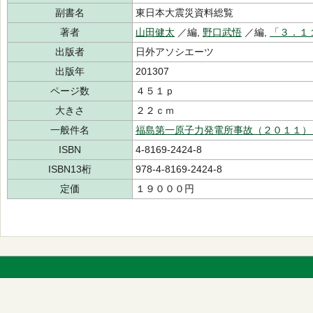
副書名
東日本大震災資料総覧
著者
山田健太
／編,
野口武悟
／編,
「３．１
出版者
日外アソシエーツ
出版年
201307
ページ数
４５１ｐ
大きさ
２２ｃｍ
一般件名
福島第一原子力発電所事故（２０１１）
ISBN
4-8169-2424-8
ISBN13桁
978-4-8169-2424-8
定価
１９０００円