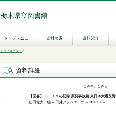
栃木県立図書館
トップメニュー
資料検索
資料紹介
トップメニュー
>
資料詳細
1 件中、 1 件目
【図書】 ３．１１の記録 原発事故篇 東日本大震災
山田健太／編 -- 日外アソシエーツ -- 201307 --