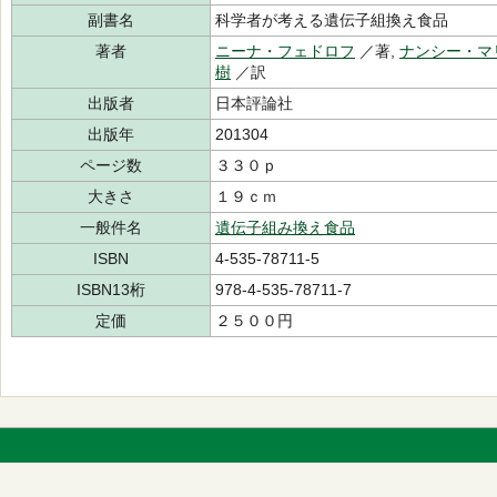
副書名
科学者が考える遺伝子組換え食品
著者
ニーナ・フェドロフ
／著,
ナンシー・マ
樹
／訳
出版者
日本評論社
出版年
201304
ページ数
３３０ｐ
大きさ
１９ｃｍ
一般件名
遺伝子組み換え食品
ISBN
4-535-78711-5
ISBN13桁
978-4-535-78711-7
定価
２５００円