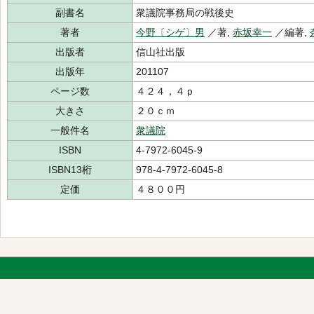
副書名
衆議院事務局の戦後史
著者
今野〔シゲ〕男
／著,
赤坂幸一
／編著,
出版者
信山社出版
出版年
201107
ページ数
４２４，４ｐ
大きさ
２０ｃｍ
一般件名
衆議院
ISBN
4-7972-6045-9
ISBN13桁
978-4-7972-6045-8
定価
４８００円