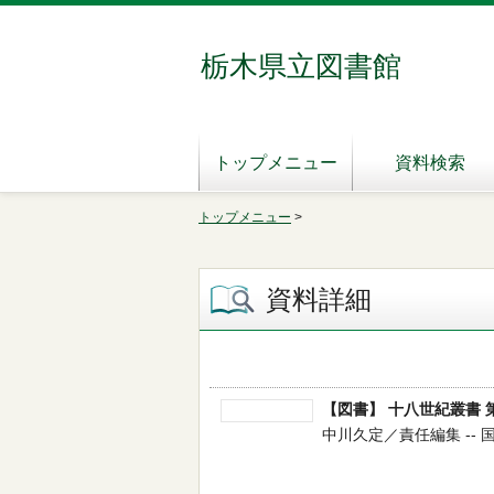
栃木県立図書館
トップメニュー
資料検索
トップメニュー
>
資料詳細
【図書】 十八世紀叢書 
中川久定／責任編集 -- 国書刊