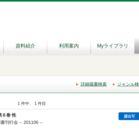
資料紹介
利用案内
Myライブラリ
詳細蔵書検索
ジャンル検
1 件中、 1 件目
第６巻 性
貸出可
行会 -- 201106 --