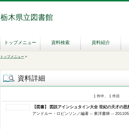
栃木県立図書館
トップメニュー
資料検索
資料紹介
トップメニュー
>
資料詳細
1 件中、 1 件目
【図書】 図説アインシュタイン大全 世紀の天才の思
アンドルー・ロビンソン／編著 -- 東洋書林 -- 201105 