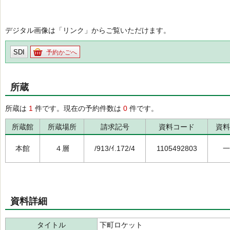
デジタル画像は「リンク」からご覧いただけます。
SDI
予約かごへ
所蔵
所蔵は
1
件です。現在の予約件数は
0
件です。
所蔵館
所蔵場所
請求記号
資料コード
資料
本館
４層
/913/ｲ.172/4
1105492803
一
資料詳細
タイトル
下町ロケット