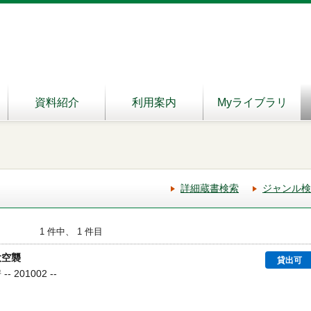
資料紹介
利用案内
Myライブラリ
詳細蔵書検索
ジャンル検
1 件中、 1 件目
大空襲
貸出可
 201002 --