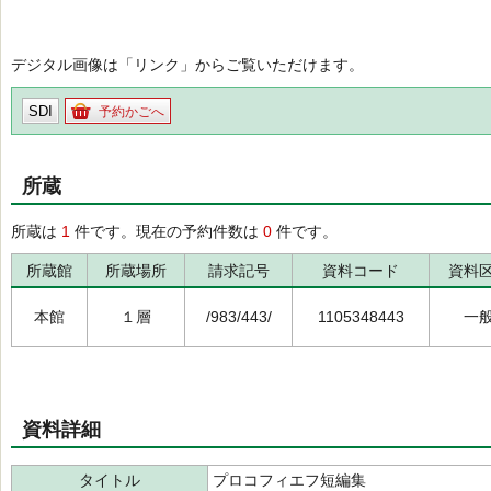
デジタル画像は「リンク」からご覧いただけます。
SDI
予約かごへ
所蔵
所蔵は
1
件です。現在の予約件数は
0
件です。
所蔵館
所蔵場所
請求記号
資料コード
資料
本館
１層
/983/443/
1105348443
一
資料詳細
タイトル
プロコフィエフ短編集