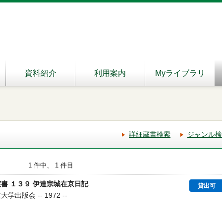
資料紹介
利用案内
Myライブラリ
詳細蔵書検索
ジャンル検
1 件中、 1 件目
書 １３９ 伊達宗城在京日記
貸出可
出版会 -- 1972 --