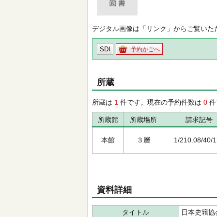
デジタル画像は「リンク」からご覧いた
SDI
予約かごへ
所蔵
所蔵は
1
件です。現在の予約件数は
0
件
所蔵館
所蔵場所
請求記号
本館
３層
1/210.08/40/
資料詳細
タイトル
日本史籍協