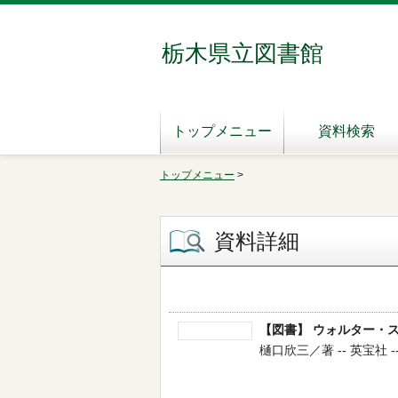
栃木県立図書館
トップメニュー
資料検索
トップメニュー
>
資料詳細
【図書】 ウォルター・
樋口欣三／著 -- 英宝社 -- 2