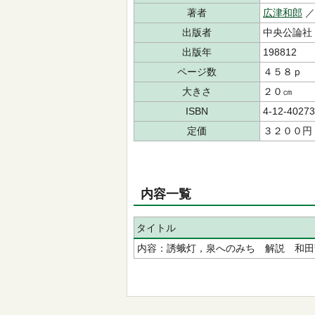
著者
広津和郎
／
出版者
中央公論社
出版年
198812
ページ数
４５８ｐ
大きさ
２０㎝
ISBN
4-12-40273
定価
３２００円
内容一覧
タイトル
内容：誘蛾灯，泉へのみち 解説 和田