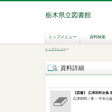
栃木県立図書館
トップメニュー
資料検索
トップメニュー
>
資料詳細
【図書】 広津和郎全集 
広津和郎／著 -- 中央公論社 -