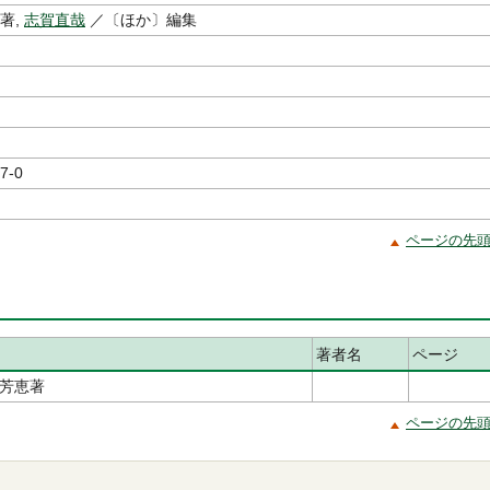
著,
志賀直哉
／〔ほか〕編集
7-0
ページの先
著者名
ページ
芳恵著
ページの先