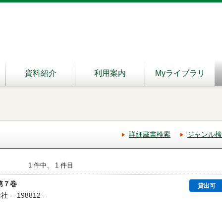
資料紹介
利用案内
Myライブラリ
詳細蔵書検索
ジャンル検
1 件中、 1 件目
第７巻
貸出可
- 198812 --