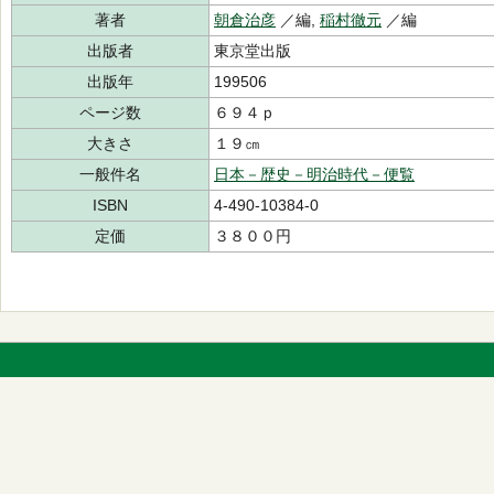
著者
朝倉治彦
／編,
稲村徹元
／編
出版者
東京堂出版
出版年
199506
ページ数
６９４ｐ
大きさ
１９㎝
一般件名
日本－歴史－明治時代－便覧
ISBN
4-490-10384-0
定価
３８００円