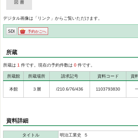
デジタル画像は「リンク」からご覧いただけます。
SDI
予約かごへ
所蔵
所蔵は
1
件です。現在の予約件数は
0
件です。
所蔵館
所蔵場所
請求記号
資料コード
資
本館
３層
/210.6/76/436
1103793830
資料詳細
タイトル
明治工業史 ５