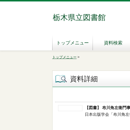
栃木県立図書館
トップメニュー
資料検索
トップメニュー
>
資料詳細
【図書】 布川角左衛門
日本出版学会「布川角左衛門