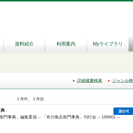
資料紹介
利用案内
Myライブラリ
詳細蔵書検索
ジャンル検
1 件中、 1 件目
事典
貸出可
事典」編集委員 -- 「布川角左衛門事典」刊行会 -- 199801 --