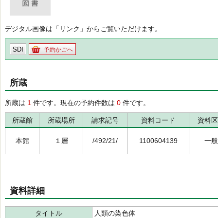
デジタル画像は「リンク」からご覧いただけます。
SDI
予約かごへ
所蔵
所蔵は
1
件です。現在の予約件数は
0
件です。
所蔵館
所蔵場所
請求記号
資料コード
資料区
本館
１層
/492/21/
1100604139
一般
資料詳細
タイトル
人類の染色体