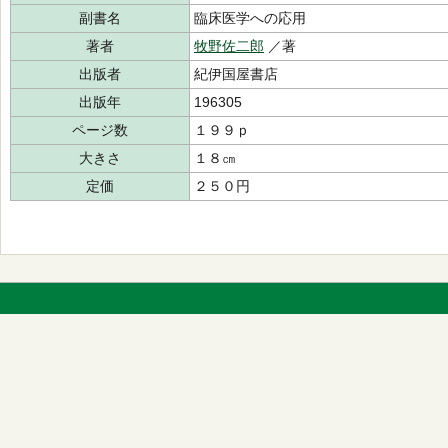
副書名
臨床医学への応用
著者
牧野佐二郎
／著
出版者
紀伊国屋書店
出版年
196305
ページ数
１９９ｐ
大きさ
１８㎝
定価
２５０円