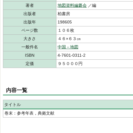
著者
地図資料編纂会
／編
出版者
柏書房
出版年
198605
ページ数
１０６枚
大きさ
４６×６３㎝
一般件名
中国－地図
ISBN
4-7601-0311-2
定価
９５０００円
内容一覧
タイトル
巻末：参考年表，典拠文献