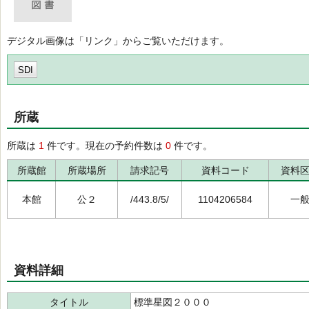
デジタル画像は「リンク」からご覧いただけます。
SDI
所蔵
所蔵は
1
件です。現在の予約件数は
0
件です。
所蔵館
所蔵場所
請求記号
資料コード
資料
本館
公２
/443.8/5/
1104206584
一
資料詳細
タイトル
標準星図２０００