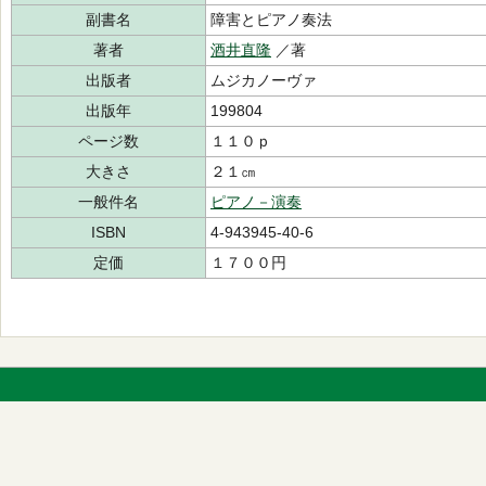
副書名
障害とピアノ奏法
著者
酒井直隆
／著
出版者
ムジカノーヴァ
出版年
199804
ページ数
１１０ｐ
大きさ
２１㎝
一般件名
ピアノ－演奏
ISBN
4-943945-40-6
定価
１７００円