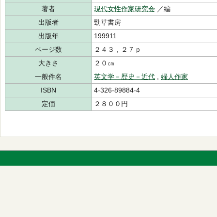
著者
現代女性作家研究会
／編
出版者
勁草書房
出版年
199911
ページ数
２４３，２７ｐ
大きさ
２０㎝
一般件名
英文学－歴史－近代
,
婦人作家
ISBN
4-326-89884-4
定価
２８００円