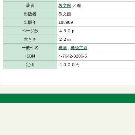
著者
教文館
／編
出版者
教文館
出版年
198909
ページ数
４５０ｐ
大きさ
２２㎝
一般件名
神学
,
神秘主義
ISBN
4-7642-3206-5
定価
４０００円