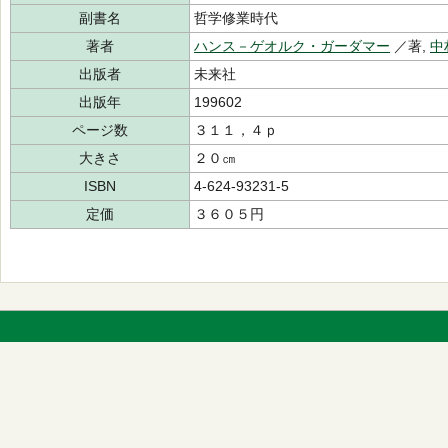
副書名
哲学修業時代
著者
ハンス－ゲオルク・ガーダマー
／著,
中
出版者
未来社
出版年
199602
ページ数
３１１，４ｐ
大きさ
２０㎝
ISBN
4-624-93231-5
定価
３６０５円