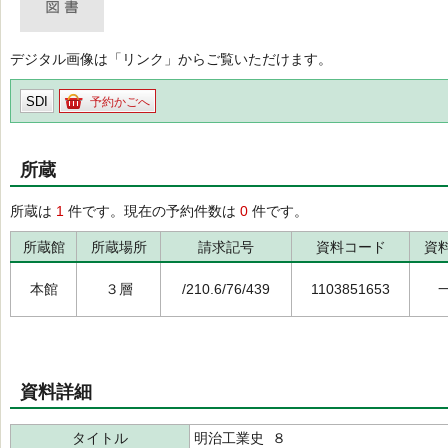
デジタル画像は「リンク」からご覧いただけます。
SDI
予約かごへ
所蔵
所蔵は
1
件です。現在の予約件数は
0
件です。
所蔵館
所蔵場所
請求記号
資料コード
資
本館
３層
/210.6/76/439
1103851653
資料詳細
タイトル
明治工業史 ８