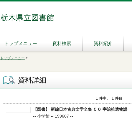
栃木県立図書館
トップメニュー
資料検索
資料紹介
トップメニュー
>
資料詳細
1 件中、 1 件目
【図書】 新編日本古典文学全集 ５０ 宇治拾遺物語
-- 小学館 -- 199607 --