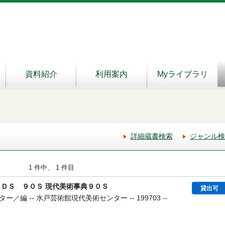
資料紹介
利用案内
Myライブラリ
詳細蔵書検索
ジャンル検
1 件中、 1 件目
ＲＤＳ ９０Ｓ 現代美術事典９０Ｓ
貸出可
編 -- 水戸芸術館現代美術センター -- 199703 --